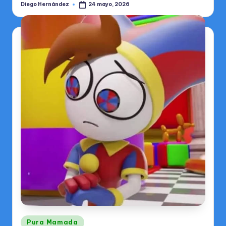
a
Diego Hernández
24 mayo, 2026
Publicado
por
l
Publicado
Pura Mamada