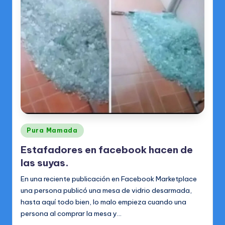
o
m
b
r
e
In
t
e
Publicado
r
Pura Mamada
en
n
Estafadores en facebook hacen de
las suyas.
a
En una reciente publicación en Facebook Marketplace
ci
una persona publicó una mesa de vidrio desarmada,
o
hasta aquí todo bien, lo malo empieza cuando una
persona al comprar la mesa y…
n