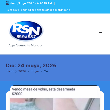
dom., 9 ago. 2026
-
4:20:15 AM
Saltar
si te sova la nahga es poke te eztas ekuerandohg
al
contenido
R
Aquí Suena tu Mundo
a
d
Día:
24 mayo, 2026
i
Inicio
2026
mayo
24
o
S
in
N