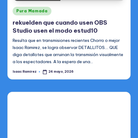
Publicado
Pura Mamada
en
rekuelden que cuando usen OBS
Studio usen el modo estud10
Resulta que en transmisiones recientes Chorro o mejor
Isaac Ramirez, se logra observar DETALLITOS.... QUE
diga detallotes que arruinan la transmisión visualmente
a los espectadores. A la espera de una…
Isaac Ramirez
24 mayo, 2026
Publicado
por