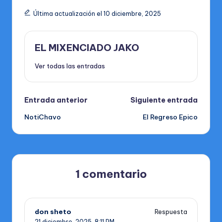
Última actualización el 10 diciembre, 2025
EL MIXENCIADO JAKO
Ver todas las entradas
Navegación
Entrada anterior
Siguiente entrada
NotiChavo
El Regreso Epico
de
entradas
1 comentario
don sheto
Respuesta
21 diciembre, 2025,
8:11 PM