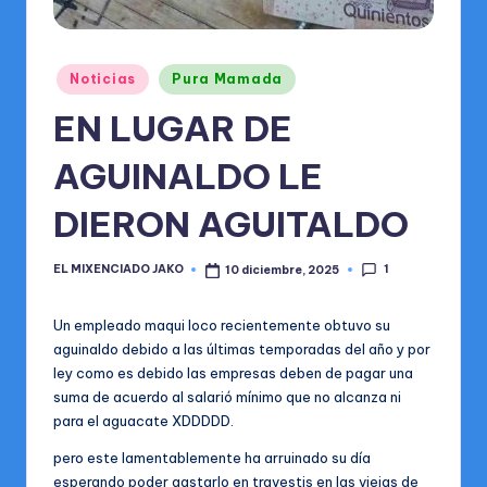
o
m
b
Publicado
Noticias
Pura Mamada
en
r
EN LUGAR DE
e
AGUINALDO LE
In
t
DIERON AGUITALDO
e
1
EL MIXENCIADO JAKO
10 diciembre, 2025
Publicado
r
por
n
Un empleado maqui loco recientemente obtuvo su
aguinaldo debido a las últimas temporadas del año y por
a
ley como es debido las empresas deben de pagar una
ci
suma de acuerdo al salarió mínimo que no alcanza ni
para el aguacate XDDDDD.
o
pero este lamentablemente ha arruinado su día
n
esperando poder gastarlo en travestis en las viejas de