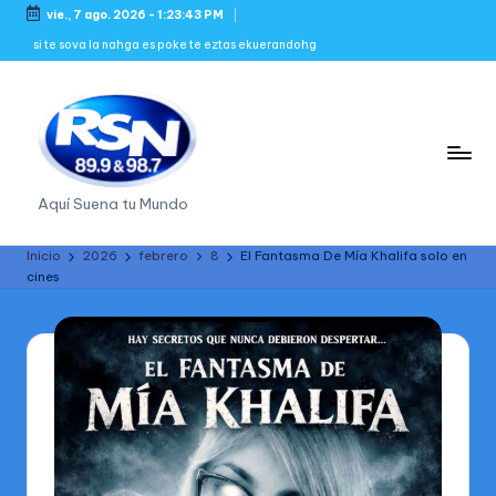
vie., 7 ago. 2026
-
1:23:44 PM
Saltar
si te sova la nahga es poke te eztas ekuerandohg
al
contenido
R
Aquí Suena tu Mundo
a
Inicio
2026
febrero
8
El Fantasma De Mía Khalifa solo en
d
cines
i
o
S
in
N