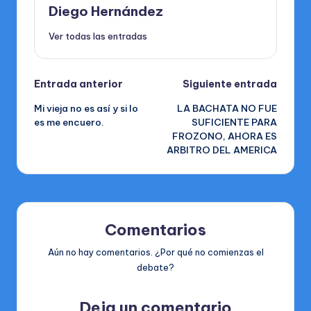
Diego Hernández
Ver todas las entradas
Navegación
Entrada anterior
Siguiente entrada
Mi vieja no es así y si lo
LA BACHATA NO FUE
de
es me encuero.
SUFICIENTE PARA
FROZONO, AHORA ES
entradas
ARBITRO DEL AMERICA
Comentarios
Aún no hay comentarios. ¿Por qué no comienzas el
debate?
Deja un comentario