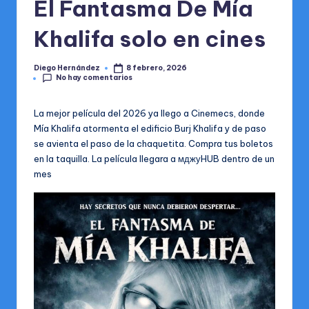
El Fantasma De Mía
a
l
Khalifa solo en cines
Diego Hernández
8 febrero, 2026
Publicado
No hay comentarios
por
La mejor película del 2026 ya llego a Cinemecs, donde
Mía Khalifa atormenta el edificio Burj Khalifa y de paso
se avienta el paso de la chaquetita. Compra tus boletos
en la taquilla. La película llegara a мджуHUB dentro de un
mes